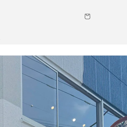
カ
ー
ト
l