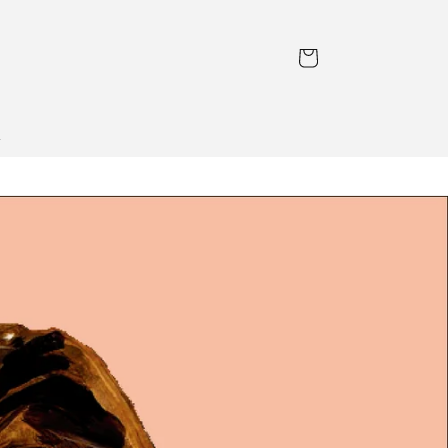
カ
ー
ト
l