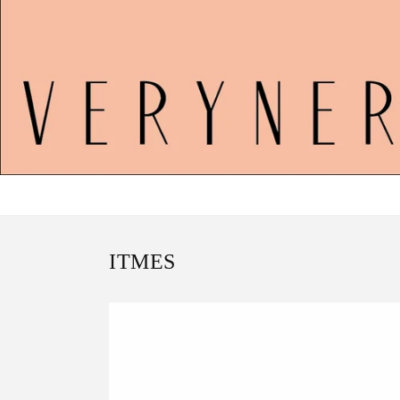
ITMES