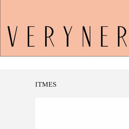
ITMES