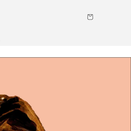
カ
ー
ト
l